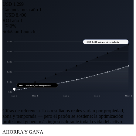
USD 1,299
Ganancia neta año 1
+USD 8,400
ROI año 1
+740%
Solo
Con Launch
$
50
k
+USD 8,400 extra al cierre del año
$
40
k
$
30
k
$
20
k
$
10
k
Mes 1–2: USD 1,299 recuperados
$
0
k
Mes
1
Mes
3
Mes
6
Mes
9
Mes
12
Cifras de referencia. Los resultados reales varían por propiedad,
zona y temporada — pero el patrón se sostiene: la optimización
profesional genera más ingresos durante toda la vida del activo.
AHORRA Y GANA