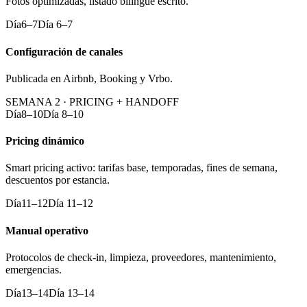
Fotos optimizadas, listado bilingüe escrito.
Día
6–7
Día 6–7
Configuración de canales
Publicada en Airbnb, Booking y Vrbo.
SEMANA 2 · PRICING + HANDOFF
Día
8–10
Día 8–10
Pricing dinámico
Smart pricing activo: tarifas base, temporadas, fines de semana,
descuentos por estancia.
Día
11–12
Día 11–12
Manual operativo
Protocolos de check-in, limpieza, proveedores, mantenimiento,
emergencias.
Día
13–14
Día 13–14