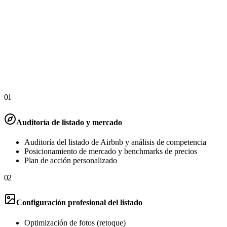
Todo para lanzar tu renta
vacacional
Nada que adivinar.
Un equipo, un pago único, un entregable: tu propiedad publicada y
lista para recibir reservas en Airbnb, Booking y Vrbo.
01
Auditoría de listado y mercado
Auditoría del listado de Airbnb y análisis de competencia
Posicionamiento de mercado y benchmarks de precios
Plan de acción personalizado
02
Configuración profesional del listado
Optimización de fotos (retoque)