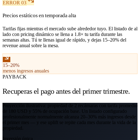
ERROR 03
Precios estáticos en temporada alta
Tarifas fijas mientras el mercado sube alrededor tuyo. El listado de al
lado con pricing dinámico se llena a 1.8× tu tarifa durante las
semanas altas. Tú te llenas igual de rápido, y dejas 15–20% del
revenue anual sobre la mesa.
15–20%
menos ingresos anuales
PAYBACK
Recuperas el pago
antes del primer trimestre.
Proyección ilustrativa: propiedad de 2 recámaras con tarifa promedio
de 180 USD y 55% de ocupación base. Un listado configurado
profesionalmente normalmente alcanza 20–30% más ingresos desde
el primer mes — y ese uplift se repite cada mes durante la vida de la
propiedad.
Inversión única