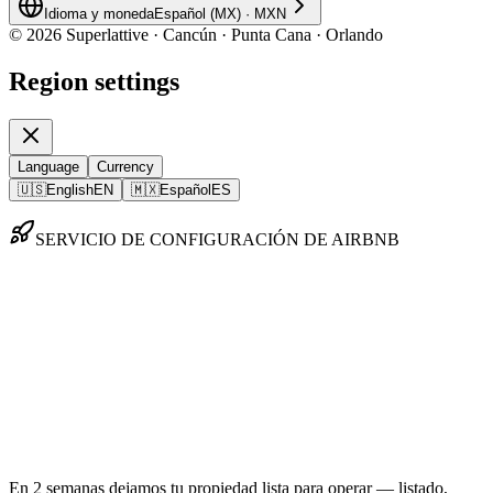
Idioma y moneda
Español (MX)
·
MXN
©
2026
Superlattive · Cancún · Punta Cana · Orlando
Region settings
Language
Currency
🇺🇸
English
EN
🇲🇽
Español
ES
SERVICIO DE CONFIGURACIÓN DE AIRBNB
Lanza tu Airbnb
como un experto.
Sin pagos mensuales.
En 2 semanas dejamos tu propiedad lista para operar — listado,