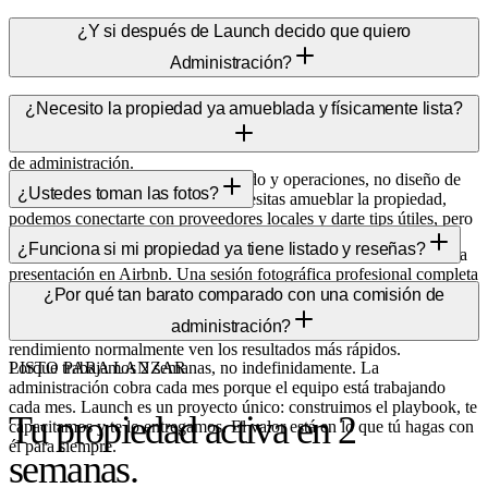
¿Y si después de Launch decido que quiero
Administración?
Son productos separados. Si después de operar tú decides que
¿Necesito la propiedad ya amueblada y físicamente lista?
prefieres delegar, podemos hablar de Administración en ese
momento. Launch no te amarra, y el pago no se acredita a un plan
de administración.
Sí. Airbnb Launch optimiza tu listado y operaciones, no diseño de
¿Ustedes toman las fotos?
interiores ni staging. Si todavía necesitas amueblar la propiedad,
podemos conectarte con proveedores locales y darte tips útiles, pero
No. Optimizamos las fotos que ya tienes: reordenando,
el setup de muebles no es parte del servicio.
¿Funciona si mi propiedad ya tiene listado y reseñas?
seleccionando hero shots, agregando captions y retoque ligero para
presentación en Airbnb. Una sesión fotográfica profesional completa
Sí, y si tienes buenas reseñas suele ser el caso de mejor ROI.
no está incluida, pero referimos a un fotógrafo local si creemos que
¿Por qué tan barato comparado con una comisión de
Optimizamos tu listado existente sin perder tu historial de reseñas ni
lo necesitas.
administración?
tu pipeline de reservas. Los propietarios con listados de bajo
rendimiento normalmente ven los resultados más rápidos.
Porque trabajamos 2 semanas, no indefinidamente. La
LISTO PARA LANZAR
administración cobra cada mes porque el equipo está trabajando
cada mes. Launch es un proyecto único: construimos el playbook, te
Tu propiedad activa en 2
capacitamos y te lo entregamos. El valor está en lo que tú hagas con
él para siempre.
semanas.