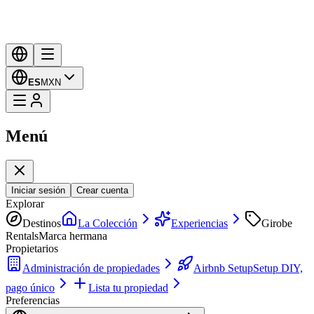
ES
MXN
Menú
Iniciar sesión
Crear cuenta
Explorar
Destinos
La Colección
Experiencias
Girobe
Rentals
Marca hermana
Propietarios
Administración de propiedades
Airbnb Setup
Setup DIY,
pago único
Lista tu propiedad
Preferencias