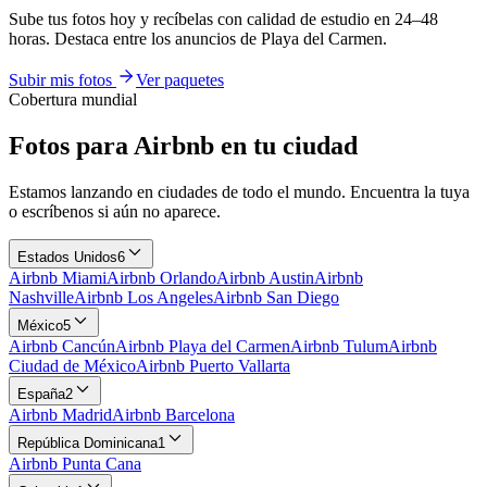
Sube tus fotos hoy y recíbelas con calidad de estudio en 24–48
horas. Destaca entre los anuncios de Playa del Carmen.
Subir mis fotos
Ver paquetes
Cobertura mundial
Fotos para Airbnb en tu ciudad
Estamos lanzando en ciudades de todo el mundo. Encuentra la tuya
o escríbenos si aún no aparece.
Estados Unidos
6
Airbnb
Miami
Airbnb
Orlando
Airbnb
Austin
Airbnb
Nashville
Airbnb
Los Angeles
Airbnb
San Diego
México
5
Airbnb
Cancún
Airbnb
Playa del Carmen
Airbnb
Tulum
Airbnb
Ciudad de México
Airbnb
Puerto Vallarta
España
2
Airbnb
Madrid
Airbnb
Barcelona
República Dominicana
1
Airbnb
Punta Cana