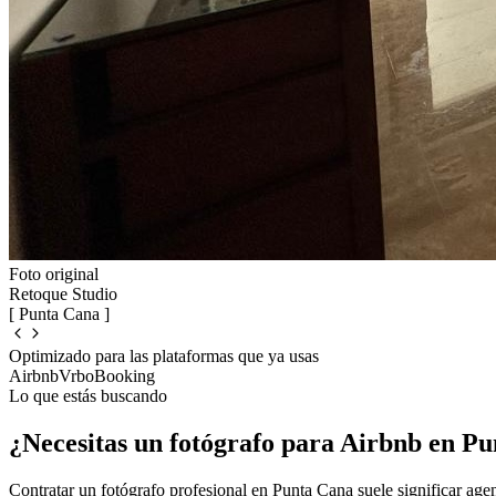
Foto original
Retoque Studio
[ Punta Cana ]
Optimizado para las plataformas que ya usas
Airbnb
Vrbo
Booking
Lo que estás buscando
¿Necesitas un fotógrafo para Airbnb en P
Contratar un fotógrafo profesional en Punta Cana suele significar a