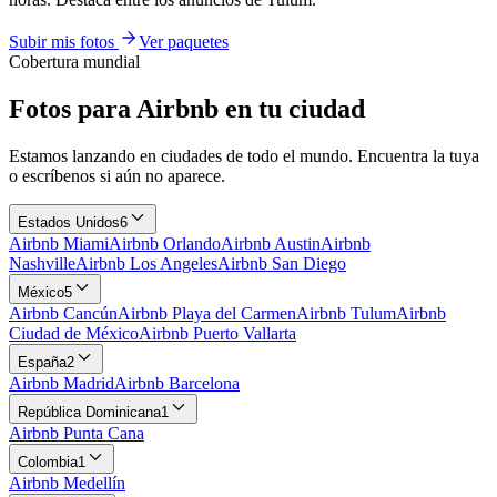
Subir mis fotos
Ver paquetes
Cobertura mundial
Fotos para Airbnb en tu ciudad
Estamos lanzando en ciudades de todo el mundo. Encuentra la tuya
o escríbenos si aún no aparece.
Estados Unidos
6
Airbnb
Miami
Airbnb
Orlando
Airbnb
Austin
Airbnb
Nashville
Airbnb
Los Angeles
Airbnb
San Diego
México
5
Airbnb
Cancún
Airbnb
Playa del Carmen
Airbnb
Tulum
Airbnb
Ciudad de México
Airbnb
Puerto Vallarta
España
2
Airbnb
Madrid
Airbnb
Barcelona
República Dominicana
1
Airbnb
Punta Cana
Colombia
1
Airbnb
Medellín